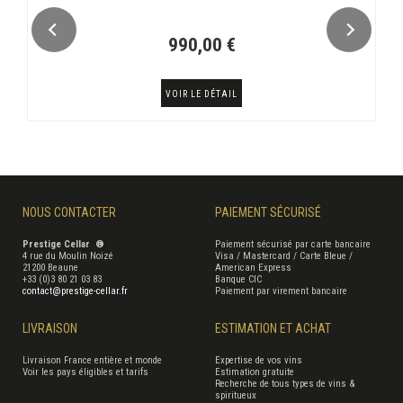
990,00 €
VOIR LE DÉTAIL
NOUS CONTACTER
PAIEMENT SÉCURISÉ
Prestige Cellar ®
Paiement sécurisé par carte bancaire
4 rue du Moulin Noizé
Visa / Mastercard / Carte Bleue /
21200 Beaune
American Express
+33 (0)3 80 21 03 83
Banque CIC
contact@prestige-cellar.fr
Paiement par virement bancaire
LIVRAISON
ESTIMATION ET ACHAT
Livraison France entière et monde
Expertise de vos vins
Voir les pays éligibles et tarifs
Estimation gratuite
Recherche de tous types de vins &
spiritueux