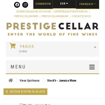
Panneau de gestion des cookies
EUR
CONNEXION
FRANÇAIS
ESTIMATION & ACHAT DE VOS VINS
EXPERTISE & AUTHENTIFICATION
PRESTIGE CELLAR PARIS
PRESTIGE CELLAR BEAUNE
CONTACTEZ-NOUS
PANIER
(vide)
MENU
Vieux Spiritueux
Stock's - Jamaica Rhum
RETOUR À VOTRE À LA LISTE