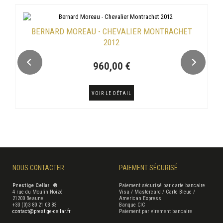
BERNARD MOREAU - CHEVALIER MONTRACHET
2012
960,00 €
VOIR LE DÉTAIL
NOUS CONTACTER
PAIEMENT SÉCURISÉ
Prestige Cellar ®
Paiement sécurisé par carte bancaire
4 rue du Moulin Noizé
Visa / Mastercard / Carte Bleue /
21200 Beaune
American Express
+33 (0)3 80 21 03 83
Banque CIC
contact@prestige-cellar.fr
Paiement par virement bancaire