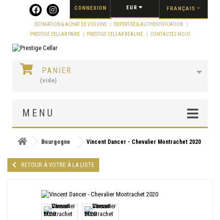
Panneau de gestion des cookies
EUR
CONNEXION
FRANÇAIS
ESTIMATION & ACHAT DE VOS VINS
EXPERTISE & AUTHENTIFICATION
PRESTIGE CELLAR PARIS
PRESTIGE CELLAR BEAUNE
CONTACTEZ-NOUS
PANIER
(vide)
MENU
Bourgogne
Vincent Dancer - Chevalier Montrachet 2020
RETOUR À VOTRE À LA LISTE